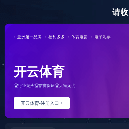
生
堆
首页
产品分类
当前位置：
网站首页
>
仓储笼价格
>
开云手