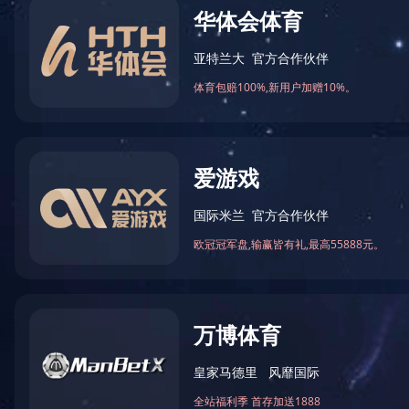
开云手机站官方版网站登录入
开云手机站官方版网站登录入口作为物流存储的重要
养是确保其长期使用效果和延长使用寿命的关键。以