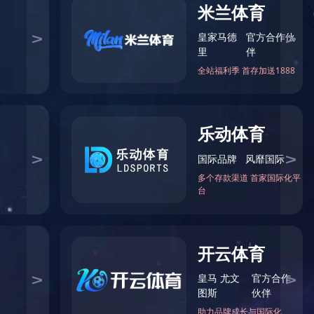
资讯中心
仓储笼价格
洗和保
加工定做
。
热门产品推荐
带盖蝴蝶笼