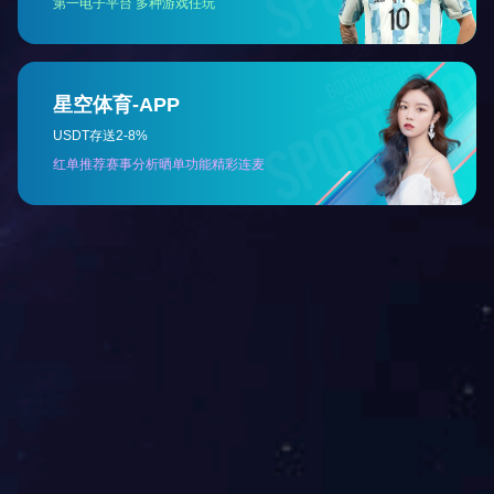
以上就是对喷塑仓储笼、镀锌仓储笼工艺特点及产品性能优势
的简单对比与分析。两者虽在工艺上存在较大差别，但性能无
疑都是出色的，至于该选择使用哪一种，则需要根据货物重
量、实际需求而定，这样才能充分发挥仓储笼的全部效用。
上一篇：
合理运用仓库笼与配套装备，仓储效率提升一倍！
下一篇：
非标仓库笼如何设计？关键看盛放产品！