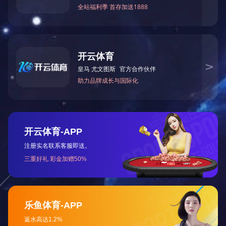
☪控制好堆高高度：
在进行蝴蝶笼堆高时，要根据场地条件和笼子的稳定性，合理
控制堆高的高度。过高的堆叠可能增加笼子倾倒或坍塌的风
险。在堆高之前，应仔细计算和评估堆高高度，保障安全。
☪选择好堆放平台：
选择合适的堆放平台来支撑蝴蝶笼的堆高。堆放平台应具备足
够的强度和稳定性，能够承受堆叠时的重量和压力。保障堆放
平台平整、无障碍物，并按照规定的布局进行摆放。
☪做好堆高前检查：
在进行堆高之前，应对蝴蝶笼进行全面检查，保障其结构完
整、无损坏和缺陷。特别注意笼子的角部、焊接点和支撑结构
等，保障没有裂纹、松动或变形现象。
☪强化堆高管理：
在蝴蝶笼堆高区域周围设置明确的标志和警示，提醒人员注意
堆高操作。保障堆高区域的通道畅通等等。