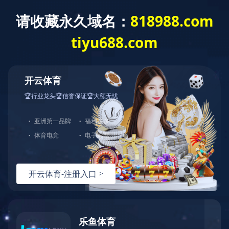
首页
开云手机站官方版网站登录入口
Toggl
naviga
当前位置：
网站首页
>
加工定做
>
蝴蝶笼怎么堆高才安
全？方法看这里！
蝴蝶笼怎么堆高才安全？方法看这里！
新型仓储物流容器——蝴蝶笼的使用之所以能够实现立体化存
储，有效提高仓储空间的利用率，这与其能够堆垛存放的优点
是分不开的，凭借蝴蝶笼本身特殊的脚部结构，堆高时的稳定
性也更能保障。但是，要想更安全地堆垛蝴蝶笼，也是需要掌
握一些技巧的。比如，堆高操作方法、堆高高度控制、堆放平
台选择等等都大有讲究。总的来说，堆放蝴蝶笼要做好以下几
个方面的工作。