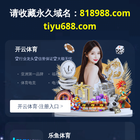
首页
开云手机站官方版网站登录入口
Toggl
naviga
当前位置：
网站首页
>
加工定做
>
开云手机站官方版网
站登录入口尺寸规格怎么选？看这里全明白！
开云手机站官方版网站登录入口尺寸规格怎么
选？看这里全明白！
在仓储笼这个大“家族”中，开云手机站官方版网站登录入口可
称得上是特别的存在。它不仅独具高强折叠式结构，而且装载
能力也十分优越，使用成本更是低廉，在仓库、五金商店、物
流公司等多种施工环境中都可适用，应用开云手机站官方版网
站登录入口不仅可以告别繁琐的库存整理，仓库本身也能“瘦
身”。下面本文就开云手机站官方版网站登录入口的常用尺寸规